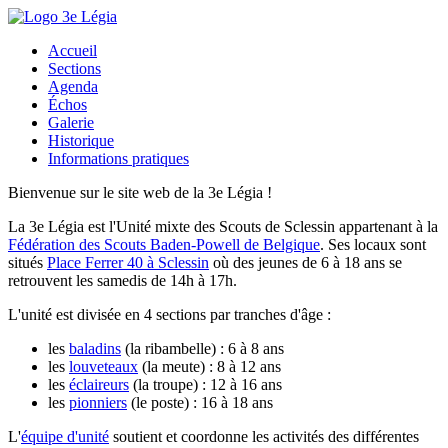
Accueil
Sections
Agenda
Échos
Galerie
Historique
Informations pratiques
Bienvenue sur le site web de la 3e Légia !
La 3e Légia est l'
Unité mixte des Scouts de Sclessin
appartenant à la
Fédération des Scouts Baden-Powell de Belgique
. Ses locaux sont
situés
Place Ferrer 40 à Sclessin
où des jeunes de 6 à 18 ans se
retrouvent les samedis de 14h à 17h.
L'unité est divisée en 4 sections par tranches d'âge :
les
baladins
(la ribambelle) : 6 à 8 ans
les
louveteaux
(la meute) : 8 à 12 ans
les
éclaireurs
(la troupe) : 12 à 16 ans
les
pionniers
(le poste) : 16 à 18 ans
L'
équipe d'unité
soutient et coordonne les activités des différentes