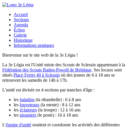
Accueil
Sections
Agenda
Échos
Galerie
Historique
Informations pratiques
Bienvenue sur le site web de la 3e Légia !
La 3e Légia est l'
Unité mixte des Scouts de Sclessin
appartenant à la
Fédération des Scouts Baden-Powell de Belgique
. Ses locaux sont
situés
Place Ferrer 40 à Sclessin
où des jeunes de 6 à 18 ans se
retrouvent les samedis de 14h à 17h.
L'unité est divisée en 4 sections par tranches d'âge :
les
baladins
(la ribambelle) : 6 à 8 ans
les
louveteaux
(la meute) : 8 à 12 ans
les
éclaireurs
(la troupe) : 12 à 16 ans
les
pionniers
(le poste) : 16 à 18 ans
L'
équipe d'unité
soutient et coordonne les activités des différentes